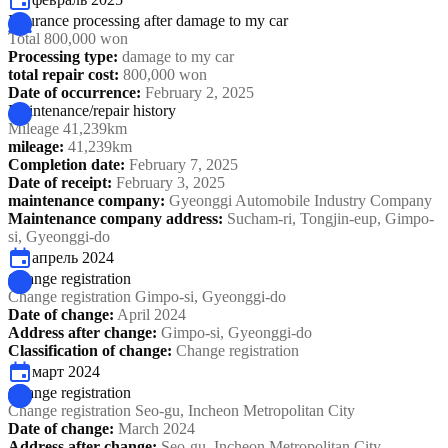
Insurance processing after damage to my car
Total 800,000 won
Processing type
:
damage to my car
total repair cost
:
800,000 won
Date of occurrence
:
February 2, 2025
Maintenance/repair history
Mileage 41,239km
mileage
:
41,239km
Completion date
:
February 7, 2025
Date of receipt
:
February 3, 2025
maintenance company
:
Gyeonggi Automobile Industry Company
Maintenance company address
:
Sucham-ri, Tongjin-eup, Gimpo-
si, Gyeonggi-do
апрель 2024
Change registration
Change registration Gimpo-si, Gyeonggi-do
Date of change
:
April 2024
Address after change
:
Gimpo-si, Gyeonggi-do
Classification of change
:
Change registration
март 2024
Change registration
Change registration Seo-gu, Incheon Metropolitan City
Date of change
:
March 2024
Address after change
:
Seo-gu, Incheon Metropolitan City