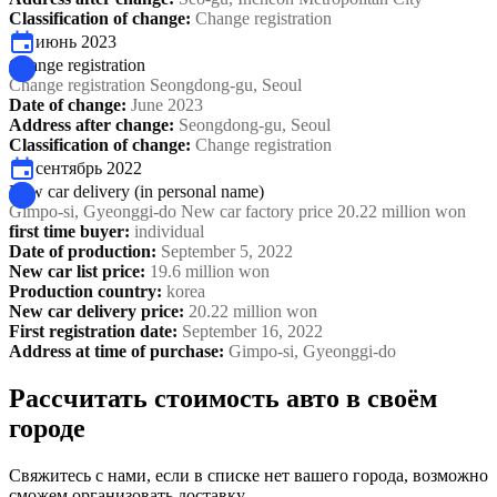
Classification of change
:
Change registration
июнь 2023
Change registration
Change registration Seongdong-gu, Seoul
Date of change
:
June 2023
Address after change
:
Seongdong-gu, Seoul
Classification of change
:
Change registration
сентябрь 2022
New car delivery (in personal name)
Gimpo-si, Gyeonggi-do New car factory price 20.22 million won
first time buyer
:
individual
Date of production
:
September 5, 2022
New car list price
:
19.6 million won
Production country
:
korea
New car delivery price
:
20.22 million won
First registration date
:
September 16, 2022
Address at time of purchase
:
Gimpo-si, Gyeonggi-do
Рассчитать стоимость авто в своём
городе
Свяжитесь с нами, если в списке нет вашего города, возможно
сможем организовать доставку.