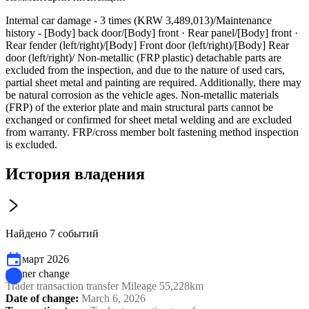
Internal car damage - 3 times (KRW 3,489,013)/Maintenance
history - [Body] back door/[Body] front · Rear panel/[Body] front ·
Rear fender (left/right)/[Body] Front door (left/right)/[Body] Rear
door (left/right)/ Non-metallic (FRP plastic) detachable parts are
excluded from the inspection, and due to the nature of used cars,
partial sheet metal and painting are required. Additionally, there may
be natural corrosion as the vehicle ages. Non-metallic materials
(FRP) of the exterior plate and main structural parts cannot be
exchanged or confirmed for sheet metal welding and are excluded
from warranty. FRP/cross member bolt fastening method inspection
is excluded.
История владения
Найдено 7 событий
март 2026
Owner change
Trader transaction transfer Mileage 55,228km
Date of change
:
March 6, 2026