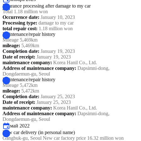
Insurance processing after damage to my car
Total 1.18 million won
Occurrence date
:
January 10, 2023
Processing type
:
damage to my car
total repair cost
:
1.18 million won
Maintenance/repair history
Mileage 5,469km
mileage
:
5,469km
Completion date
:
January 19, 2023
Date of receipt
:
January 19, 2023
maintenance company
:
Korea Hanil Co., Ltd.
Address of maintenance company
:
Dapsimni-dong,
Dongdaemun-gu, Seoul
Maintenance/repair history
Mileage 5,472km
mileage
:
5,472km
Completion date
:
January 25, 2023
Date of receipt
:
January 25, 2023
maintenance company
:
Korea Hanil Co., Ltd.
Address of maintenance company
:
Dapsimni-dong,
Dongdaemun-gu, Seoul
май 2022
New car delivery (in personal name)
Gangbuk-gu, Seoul New car factory price 16.32 million won