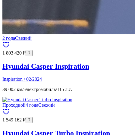
2 года
Свежий
1 803 420 ₽
?
Hyundai Casper Inspiration
Inspiration / 02/2024
39 002 км
/
Электромобиль
/
115 л.с.
Проходной
4 года
Свежий
1 549 162 ₽
?
Hyundai Casper Turbo Inspiration