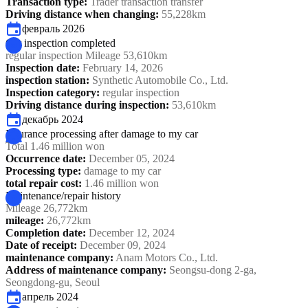
Transaction type
:
Trader transaction transfer
Driving distance when changing
:
55,228km
февраль 2026
Car inspection completed
regular inspection Mileage 53,610km
Inspection date
:
February 14, 2026
inspection station
:
Synthetic Automobile Co., Ltd.
Inspection category
:
regular inspection
Driving distance during inspection
:
53,610km
декабрь 2024
Insurance processing after damage to my car
Total 1.46 million won
Occurrence date
:
December 05, 2024
Processing type
:
damage to my car
total repair cost
:
1.46 million won
Maintenance/repair history
Mileage 26,772km
mileage
:
26,772km
Completion date
:
December 12, 2024
Date of receipt
:
December 09, 2024
maintenance company
:
Anam Motors Co., Ltd.
Address of maintenance company
:
Seongsu-dong 2-ga,
Seongdong-gu, Seoul
апрель 2024