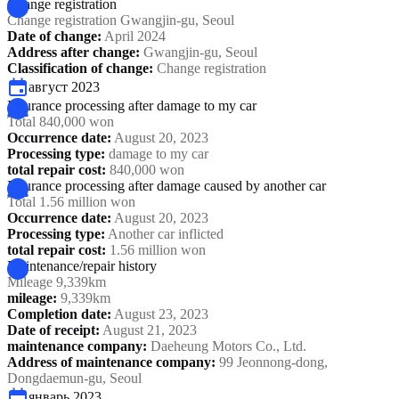
Change registration
Change registration Gwangjin-gu, Seoul
Date of change
:
April 2024
Address after change
:
Gwangjin-gu, Seoul
Classification of change
:
Change registration
август 2023
Insurance processing after damage to my car
Total 840,000 won
Occurrence date
:
August 20, 2023
Processing type
:
damage to my car
total repair cost
:
840,000 won
Insurance processing after damage caused by another car
Total 1.56 million won
Occurrence date
:
August 20, 2023
Processing type
:
Another car inflicted
total repair cost
:
1.56 million won
Maintenance/repair history
Mileage 9,339km
mileage
:
9,339km
Completion date
:
August 23, 2023
Date of receipt
:
August 21, 2023
maintenance company
:
Daeheung Motors Co., Ltd.
Address of maintenance company
:
99 Jeonnong-dong,
Dongdaemun-gu, Seoul
январь 2023