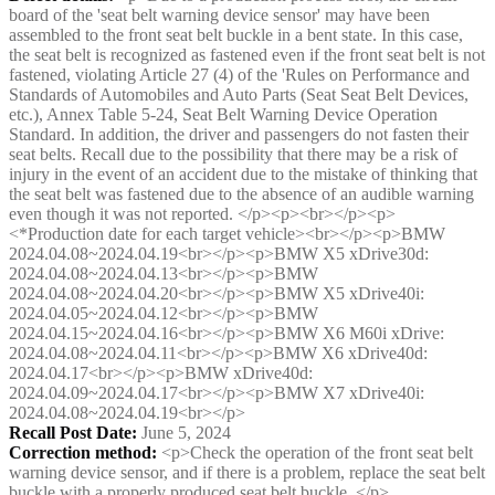
board of the 'seat belt warning device sensor' may have been
assembled to the front seat belt buckle in a bent state. In this case,
the seat belt is recognized as fastened even if the front seat belt is not
fastened, violating Article 27 (4) of the 'Rules on Performance and
Standards of Automobiles and Auto Parts (Seat Seat Belt Devices,
etc.), Annex Table 5-24, Seat Belt Warning Device Operation
Standard. In addition, the driver and passengers do not fasten their
seat belts. Recall due to the possibility that there may be a risk of
injury in the event of an accident due to the mistake of thinking that
the seat belt was fastened due to the absence of an audible warning
even though it was not reported. </p><p><br></p><p>
<*Production date for each target vehicle><br></p><p>BMW
2024.04.08~2024.04.19<br></p><p>BMW X5 xDrive30d:
2024.04.08~2024.04.13<br></p><p>BMW
2024.04.08~2024.04.20<br></p><p>BMW X5 xDrive40i:
2024.04.05~2024.04.12<br></p><p>BMW
2024.04.15~2024.04.16<br></p><p>BMW X6 M60i xDrive:
2024.04.08~2024.04.11<br></p><p>BMW X6 xDrive40d:
2024.04.17<br></p><p>BMW xDrive40d:
2024.04.09~2024.04.17<br></p><p>BMW X7 xDrive40i:
2024.04.08~2024.04.19<br></p>
Recall Post Date
:
June 5, 2024
Correction method
:
<p>Check the operation of the front seat belt
warning device sensor, and if there is a problem, replace the seat belt
buckle with a properly produced seat belt buckle. </p>