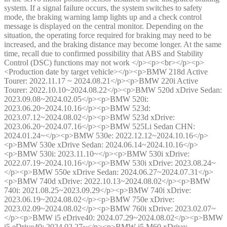
system. If a signal failure occurs, the system switches to safety
mode, the braking warning lamp lights up and a check control
message is displayed on the central monitor. Depending on the
situation, the operating force required for braking may need to be
increased, and the braking distance may become longer. At the same
time, recall due to confirmed possibility that ABS and Stability
Control (DSC) functions may not work </p><p><br></p><p>
<Production date by target vehicle></p><p>BMW 218d Active
Tourer: 2022.11.17 ~ 2024.08.21</p><p>BMW 220i Active
Tourer: 2022.10.10~2024.08.22</p><p>BMW 520d xDrive Sedan:
2023.09.08~2024.02.05</p><p>BMW 520i:
2023.06.20~2024.10.16</p><p>BMW 523d:
2023.07.12~2024.08.02</p><p>BMW 523d xDrive:
2023.06.20~2024.07.16</p><p>BMW 525Li Sedan CHN:
2024.01.24~</p><p>BMW 530e: 2022.12.12~2024.10.16</p>
<p>BMW 530e xDrive Sedan: 2024.06.14~2024.10.16</p>
<p>BMW 530i: 2023.11.10~</p><p>BMW 530i xDrive:
2022.07.19~2024.10.16</p><p>BMW 530i xDrive: 2023.08.24~
</p><p>BMW 550e xDrive Sedan: 2024.06.27~2024.07.31</p>
<p>BMW 740d xDrive: 2022.10.13~2024.08.02</p><p>BMW
740i: 2021.08.25~2023.09.29</p><p>BMW 740i xDrive:
2023.06.19~2024.08.02</p><p>BMW 750e xDrive:
2023.02.09~2024.08.02</p><p>BMW 760i xDrive: 2023.02.07~
</p><p>BMW i5 eDrive40: 2024.07.29~2024.08.02</p><p>BMW
i5 eDrive40: 2024.02.27~</p><p>BMW i5 M60 xDrive: