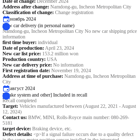
Date of change
:
December 2024
Address after change
:
Namdong-gu, Incheon Metropolitan City
Classification of change
:
Change registration
ноябрь 2024
New car delivery (in personal name)
Namdong-gu, Incheon Metropolitan City No new car shipping price
information
first time buyer
:
individual
Date of production
:
April 23, 2024
New car list price
:
153.2 million won
Production country
:
USA
New car delivery price
:
No information
First registration date
:
November 19, 2024
Address at time of purchase
:
Namdong-gu, Incheon Metropolitan
City
август 2024
[Brake system and other] Included in recall
Recall completed
Target
:
Vehicles manufactured between (August 22, 2021 - August
12, 2024)
Contact us
:
BMW, MINI, Rolls-Royce main number: 080-269-
5181
target device
:
Braking device, etc.
Defect details
:
<p>If a signal failure occurs due to a quality defect
in the servo motor position sensor installed in the integrated