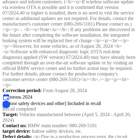
advance and inform customers. (<b><u>If wireless software update
via wireless OTA is possible and it is confirmed that version
07/2024.40 or higher is installed, there is no need to visit the service
center as additional updates are not required. For details, contact the
manufacturer's customer center (080-269-5181) Please contact us.)
</p><p> - <b><u>Note</u></b>: If any problems are discovered in
the future after completing the software installation, the integrated
braking system will be replaced free of charge </p><p><br></p>
<p><However, for some vehicles, as of August 28, 2024 <b>
<u>Software with enhanced diagnostic logic (OTA real-time
diagnosis) applied (SW version) 07/2024.40) may have already been
completed through an over-the-air software update or by visiting an
official BMW service center and no further action may be required.
For further details, please contact the production company's
customer service center (080-269-5181)</u></b>.></p><p><br>
</p>
Correction period
:
From August 28, 2024
июнь 2024
[Indoor safety devices and other] Included in recall
Recall completed
Target
:
Vehicles manufactured between (April 5, 2024 - April 20,
2024)
Contact us
:
BMW main number: 080-269-5181
target device
:
Indoor safety devices, etc.
Defect details
:
<p>Due to a production process error, the circuit