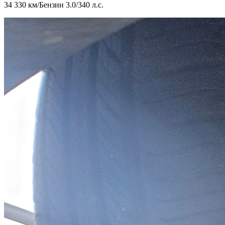
34 330 км
/
Бензин 3.0
/
340 л.с.