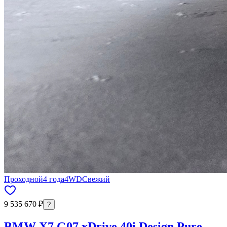
Проходной
4 года
4WD
Свежий
9 535 670 ₽
?
BMW X7 G07 xDrive 40i Design Pure