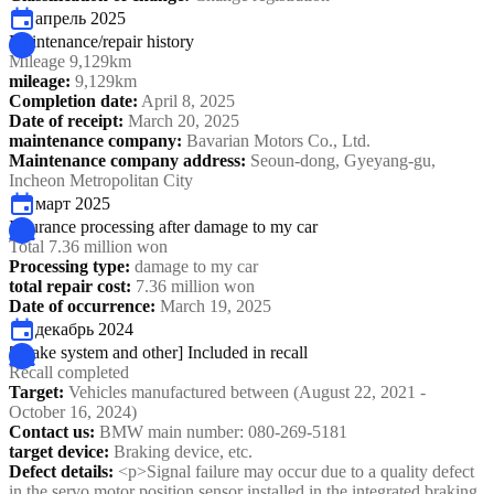
апрель 2025
Maintenance/repair history
Mileage 9,129km
mileage
:
9,129km
Completion date
:
April 8, 2025
Date of receipt
:
March 20, 2025
maintenance company
:
Bavarian Motors Co., Ltd.
Maintenance company address
:
Seoun-dong, Gyeyang-gu,
Incheon Metropolitan City
март 2025
Insurance processing after damage to my car
Total 7.36 million won
Processing type
:
damage to my car
total repair cost
:
7.36 million won
Date of occurrence
:
March 19, 2025
декабрь 2024
[Brake system and other] Included in recall
Recall completed
Target
:
Vehicles manufactured between (August 22, 2021 -
October 16, 2024)
Contact us
:
BMW main number: 080-269-5181
target device
:
Braking device, etc.
Defect details
:
<p>Signal failure may occur due to a quality defect
in the servo motor position sensor installed in the integrated braking