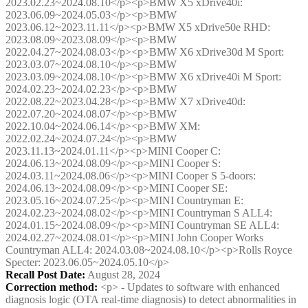
2023.02.23~2024.08.10</p><p>BMW X5 xDrive40i:
2023.06.09~2024.05.03</p><p>BMW
2023.06.12~2023.11.11</p><p>BMW X5 xDrive50e RHD:
2023.08.09~2023.08.09</p><p>BMW
2022.04.27~2024.08.03</p><p>BMW X6 xDrive30d M Sport:
2023.03.07~2024.08.10</p><p>BMW
2023.03.09~2024.08.10</p><p>BMW X6 xDrive40i M Sport:
2024.02.23~2024.02.23</p><p>BMW
2022.08.22~2023.04.28</p><p>BMW X7 xDrive40d:
2022.07.20~2024.08.07</p><p>BMW
2022.10.04~2024.06.14</p><p>BMW XM:
2022.02.24~2024.07.24</p><p>BMW
2023.11.13~2024.01.11</p><p>MINI Cooper C:
2024.06.13~2024.08.09</p><p>MINI Cooper S:
2024.03.11~2024.08.06</p><p>MINI Cooper S 5-doors:
2024.06.13~2024.08.09</p><p>MINI Cooper SE:
2023.05.16~2024.07.25</p><p>MINI Countryman E:
2024.02.23~2024.08.02</p><p>MINI Countryman S ALL4:
2024.01.15~2024.08.09</p><p>MINI Countryman SE ALL4:
2024.02.27~2024.08.01</p><p>MINI John Cooper Works
Countryman ALL4: 2024.03.08~2024.08.10</p><p>Rolls Royce
Specter: 2023.06.05~2024.05.10</p>
Recall Post Date
:
August 28, 2024
Correction method
:
<p> - Updates to software with enhanced
diagnosis logic (OTA real-time diagnosis) to detect abnormalities in