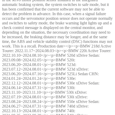
automatic braking system, the system switches to safe mode, but it
has been confirmed that the current software may not be able to
detect the problem in advance. In this case, when a signal failure
occurs and the servomotor position sensor does not operate normally
and switches to safety mode, the brake warning light lights up and a
check control message is displayed on the central monitor, and
depending on the situation, the necessary coordination may need to
be increased, the braking distance may be longer, and at the same
time, the ABS and vehicle stability control (DSC) functions may not
work. This is a recall. Production date></p><p>BMW 218d Active
Tourer: 2022.11.17~2024.08.03</p><p>BMW 220i Active Tourer:
2022.10.10~2024.08.10</p><p>BMW 520d xDrive Sedan:
2023.09.08~2024.02.05</p><p>BMW 520i:
2023.06.20~2024.08.01</p><p>BMW 523d:
2023.07.12~2024.08.01</p><p>BMW 523d xDrive:
2023.06.20~2024.07.16</p><p>BMW 525Li Sedan CHN:
2024.01.24~2024.01.24</p><p>BMW 530e:
2022.12.12~2024.08.01</p><p>BMW 530e xDrive Sedan:
2024.06.14~2024.07.31</p><p>BMW 530i:
2023.11.10~2023.11.10</p><p>BMW 530i xDrive:
2022.07.19~2024.08.01</p><p>BMW 530i xDrive:
2023.08.24~2023.08.24</p><p>BMW 550e xDrive Sedan:
2024.06.27~2024.07.31</p><p>BMW 740d xDrive:
2022.10.13~2024.08.01</p><p>BMW 740i: