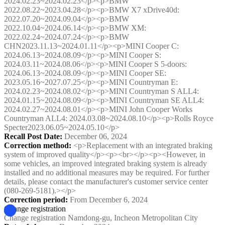
2024.02.23~2024.02.23</p><p>BMW
2022.08.22~2023.04.28</p><p>BMW X7 xDrive40d:
2022.07.20~2024.09.04</p><p>BMW
2022.10.04~2024.06.14</p><p>BMW XM:
2022.02.24~2024.07.24</p><p>BMW
CHN2023.11.13~2024.01.11</p><p>MINI Cooper C:
2024.06.13~2024.08.09</p><p>MINI Cooper S:
2024.03.11~2024.08.06</p><p>MINI Cooper S 5-doors:
2024.06.13~2024.08.09</p><p>MINI Cooper SE:
2023.05.16~2027.07.25</p><p>MINI Countryman E:
2024.02.23~2024.08.02</p><p>MINI Countryman S ALL4:
2024.01.15~2024.08.09</p><p>MINI Countryman SE ALL4:
2024.02.27~2024.08.01</p><p>MINI John Cooper Works
Countryman ALL4: 2024.03.08~2024.08.10</p><p>Rolls Royce
Specter2023.06.05~2024.05.10</p>
Recall Post Date
:
December 06, 2024
Correction method
:
<p>Replacement with an integrated braking
system of improved quality</p><p><br></p><p><However, in
some vehicles, an improved integrated braking system is already
installed and no additional measures may be required. For further
details, please contact the manufacturer's customer service center
(080-269-5181).></p>
Correction period
:
From December 6, 2024
Change registration
Change registration Namdong-gu, Incheon Metropolitan City