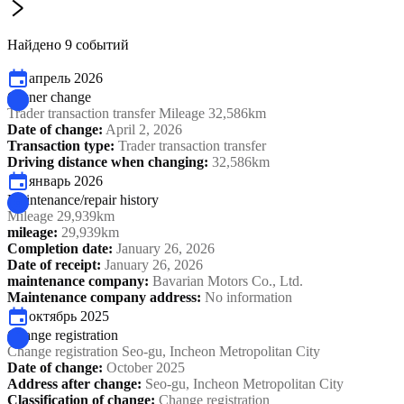
Найдено 9 событий
апрель 2026
Owner change
Trader transaction transfer Mileage 32,586km
Date of change
:
April 2, 2026
Transaction type
:
Trader transaction transfer
Driving distance when changing
:
32,586km
январь 2026
Maintenance/repair history
Mileage 29,939km
mileage
:
29,939km
Completion date
:
January 26, 2026
Date of receipt
:
January 26, 2026
maintenance company
:
Bavarian Motors Co., Ltd.
Maintenance company address
:
No information
октябрь 2025
Change registration
Change registration Seo-gu, Incheon Metropolitan City
Date of change
:
October 2025
Address after change
:
Seo-gu, Incheon Metropolitan City
Classification of change
:
Change registration