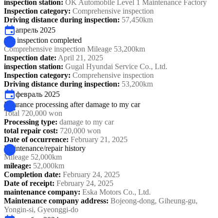
inspection station
:
OK Automobile Level 1 Maintenance Factory
Inspection category
:
Comprehensive inspection
Driving distance during inspection
:
57,450km
апрель 2025
Car inspection completed
Comprehensive inspection Mileage 53,200km
Inspection date
:
April 21, 2025
inspection station
:
Gugal Hyundai Service Co., Ltd.
Inspection category
:
Comprehensive inspection
Driving distance during inspection
:
53,200km
февраль 2025
Insurance processing after damage to my car
Total 720,000 won
Processing type
:
damage to my car
total repair cost
:
720,000 won
Date of occurrence
:
February 21, 2025
Maintenance/repair history
Mileage 52,000km
mileage
:
52,000km
Completion date
:
February 24, 2025
Date of receipt
:
February 24, 2025
maintenance company
:
Eska Motors Co., Ltd.
Maintenance company address
:
Bojeong-dong, Giheung-gu,
Yongin-si, Gyeonggi-do