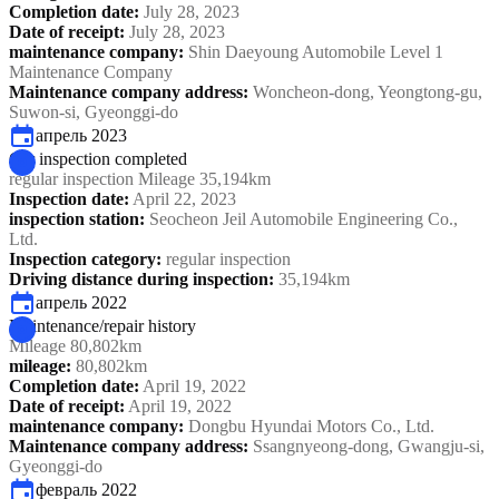
Completion date
:
July 28, 2023
Date of receipt
:
July 28, 2023
maintenance company
:
Shin Daeyoung Automobile Level 1
Maintenance Company
Maintenance company address
:
Woncheon-dong, Yeongtong-gu,
Suwon-si, Gyeonggi-do
апрель 2023
Car inspection completed
regular inspection Mileage 35,194km
Inspection date
:
April 22, 2023
inspection station
:
Seocheon Jeil Automobile Engineering Co.,
Ltd.
Inspection category
:
regular inspection
Driving distance during inspection
:
35,194km
апрель 2022
Maintenance/repair history
Mileage 80,802km
mileage
:
80,802km
Completion date
:
April 19, 2022
Date of receipt
:
April 19, 2022
maintenance company
:
Dongbu Hyundai Motors Co., Ltd.
Maintenance company address
:
Ssangnyeong-dong, Gwangju-si,
Gyeonggi-do
февраль 2022