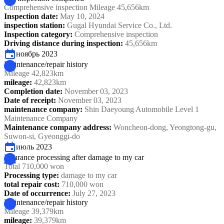
Comprehensive inspection Mileage 45,656km
Inspection date
:
May 10, 2024
inspection station
:
Gugal Hyundai Service Co., Ltd.
Inspection category
:
Comprehensive inspection
Driving distance during inspection
:
45,656km
ноябрь 2023
Maintenance/repair history
Mileage 42,823km
mileage
:
42,823km
Completion date
:
November 03, 2023
Date of receipt
:
November 03, 2023
maintenance company
:
Shin Daeyoung Automobile Level 1
Maintenance Company
Maintenance company address
:
Woncheon-dong, Yeongtong-gu,
Suwon-si, Gyeonggi-do
июль 2023
Insurance processing after damage to my car
Total 710,000 won
Processing type
:
damage to my car
total repair cost
:
710,000 won
Date of occurrence
:
July 27, 2023
Maintenance/repair history
Mileage 39,379km
mileage
:
39,379km