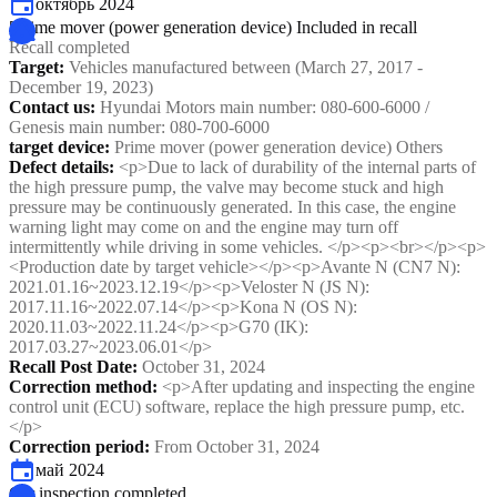
октябрь 2024
[Prime mover (power generation device) Included in recall
Recall completed
Target
:
Vehicles manufactured between (March 27, 2017 -
December 19, 2023)
Contact us
:
Hyundai Motors main number: 080-600-6000 /
Genesis main number: 080-700-6000
target device
:
Prime mover (power generation device) Others
Defect details
:
<p>Due to lack of durability of the internal parts of
the high pressure pump, the valve may become stuck and high
pressure may be continuously generated. In this case, the engine
warning light may come on and the engine may turn off
intermittently while driving in some vehicles. </p><p><br></p><p>
<Production date by target vehicle></p><p>Avante N (CN7 N):
2021.01.16~2023.12.19</p><p>Veloster N (JS N):
2017.11.16~2022.07.14</p><p>Kona N (OS N):
2020.11.03~2022.11.24</p><p>G70 (IK):
2017.03.27~2023.06.01</p>
Recall Post Date
:
October 31, 2024
Correction method
:
<p>After updating and inspecting the engine
control unit (ECU) software, replace the high pressure pump, etc.
</p>
Correction period
:
From October 31, 2024
май 2024
Car inspection completed