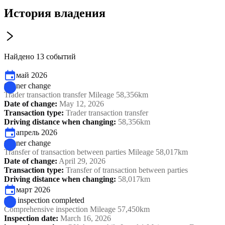
История владения
Найдено 13 событий
май 2026
Owner change
Trader transaction transfer Mileage 58,356km
Date of change
:
May 12, 2026
Transaction type
:
Trader transaction transfer
Driving distance when changing
:
58,356km
апрель 2026
Owner change
Transfer of transaction between parties Mileage 58,017km
Date of change
:
April 29, 2026
Transaction type
:
Transfer of transaction between parties
Driving distance when changing
:
58,017km
март 2026
Car inspection completed
Comprehensive inspection Mileage 57,450km
Inspection date
:
March 16, 2026