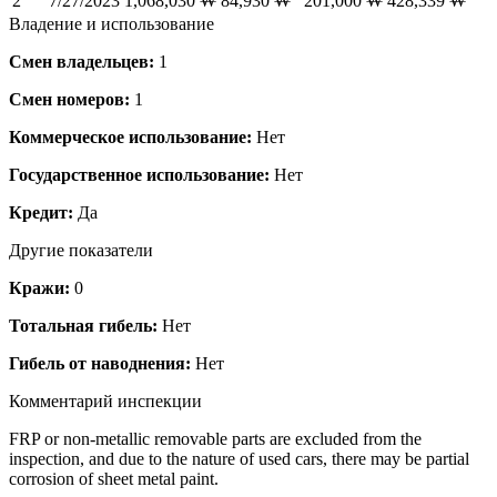
2
7/27/2023
1,068,030 ₩
84,930 ₩
201,000 ₩
428,339 ₩
Владение и использование
Смен владельцев:
1
Смен номеров:
1
Коммерческое использование:
Нет
Государственное использование:
Нет
Кредит:
Да
Другие показатели
Кражи:
0
Тотальная гибель:
Нет
Гибель от наводнения:
Нет
Комментарий инспекции
FRP or non-metallic removable parts are excluded from the
inspection, and due to the nature of used cars, there may be partial
corrosion of sheet metal paint.