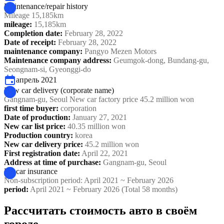
Maintenance/repair history
Mileage 15,185km
mileage
:
15,185km
Completion date
:
February 28, 2022
Date of receipt
:
February 28, 2022
maintenance company
:
Pangyo Mezen Motors
Maintenance company address
:
Geumgok-dong, Bundang-gu,
Seongnam-si, Gyeonggi-do
апрель 2021
New car delivery (corporate name)
Gangnam-gu, Seoul New car factory price 45.2 million won
first time buyer
:
corporation
Date of production
:
January 27, 2021
New car list price
:
40.35 million won
Production country
:
korea
New car delivery price
:
45.2 million won
First registration date
:
April 22, 2021
Address at time of purchase
:
Gangnam-gu, Seoul
No car insurance
Non-subscription period: April 2021 ~ February 2026
period
:
April 2021 ~ February 2026 (Total 58 months)
Рассчитать стоимость авто в своём
городе