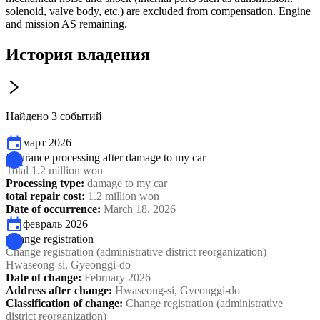
solenoid, valve body, etc.) are excluded from compensation. Engine
and mission AS remaining.
История владения
Найдено 3 событий
март 2026
Insurance processing after damage to my car
Total 1.2 million won
Processing type
:
damage to my car
total repair cost
:
1.2 million won
Date of occurrence
:
March 18, 2026
февраль 2026
Change registration
Change registration (administrative district reorganization)
Hwaseong-si, Gyeonggi-do
Date of change
:
February 2026
Address after change
:
Hwaseong-si, Gyeonggi-do
Classification of change
:
Change registration (administrative
district reorganization)