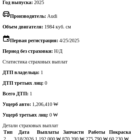
Год выпуска:
2025
Производитель:
Audi
Объем двигателя:
1984 куб. см
Первая регистрация:
4/25/2025
Период без страховки:
Н/Д
Статистика страховых выплат
ДТП владельца:
1
ДТП третьих лиц:
0
Всего ДТП:
1
Ущерб авто:
1,206,410 ₩
Ущерб третьих лиц:
0 ₩
Детали страховых выплат
Тип
Дата
Выплаты
Запчасти
Работы
Покраска
2
3/18/2026
1,192,000 ₩
870,390 ₩
275,790 ₩
60,230 ₩