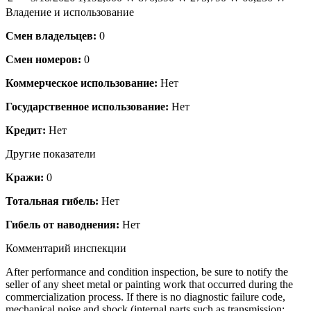
Владение и использование
Смен владельцев:
0
Смен номеров:
0
Коммерческое использование:
Нет
Государственное использование:
Нет
Кредит:
Нет
Другие показатели
Кражи:
0
Тотальная гибель:
Нет
Гибель от наводнения:
Нет
Комментарий инспекции
After performance and condition inspection, be sure to notify the
seller of any sheet metal or painting work that occurred during the
commercialization process. If there is no diagnostic failure code,
mechanical noise and shock (internal parts such as transmission: