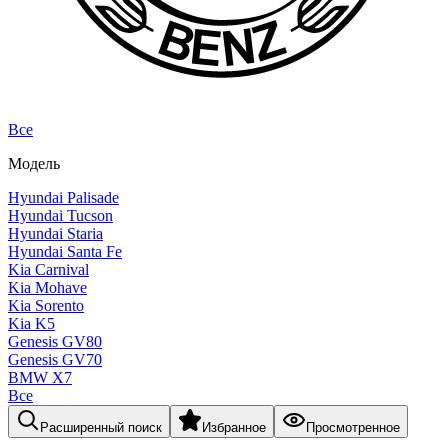
Все
Модель
Hyundai Palisade
Hyundai Tucson
Hyundai Staria
Hyundai Santa Fe
Kia Carnival
Kia Mohave
Kia Sorento
Kia K5
Genesis GV80
Genesis GV70
BMW X7
Все
Расширенный поиск
Избранное
Просмотренное