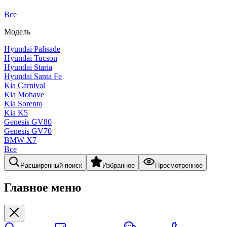
Все
Модель
Hyundai Palisade
Hyundai Tucson
Hyundai Staria
Hyundai Santa Fe
Kia Carnival
Kia Mohave
Kia Sorento
Kia K5
Genesis GV80
Genesis GV70
BMW X7
Все
Расширенный поиск
Избранное
Просмотренное
Главное меню